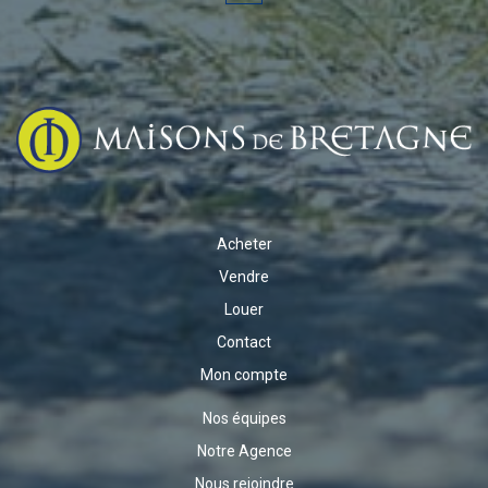
Acheter
Vendre
Louer
Contact
Mon compte
Nos équipes
Notre Agence
Nous rejoindre