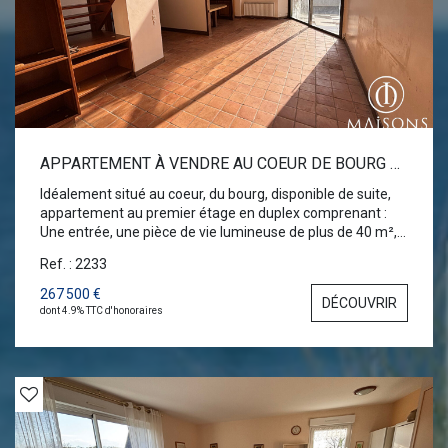
APPARTEMENT À VENDRE AU COEUR DE BOURG DE MOELAN SUR MER 6 PIÈCES 109.8 M2
Idéalement situé au coeur, du bourg, disponible de suite,
appartement au premier étage en duplex comprenant :
Une entrée, une pièce de vie lumineuse de plus de 40 m²,
une terrasse de 18m², une chambre avec salle d'eau
Ref. : 2233
privative et un wc. A l'étage un palier 3 chambres, un
bureau, une salle d'eau et un wc. Des travaux de
267 500 €
DÉCOUVRIR
modernisation et de rafraichissement sont a prévoir. "Les
dont 4.9% TTC d'honoraires
informations sur les risques auxquels ce bien est exposé
sont disponibles sur le site Géorisques :
www.georisques.gouv.fr"