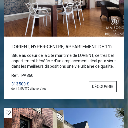
LORIENT, HYPER-CENTRE, APPARTEMENT DE 112 M2
Situé au coeur de la cité maritime de LORIENT, ce très bel
appartement bénéficie d'un emplacement idéal pour vivre
dans les meilleurs dispositions une vie urbaine de qualité,
avec tous les services et commodités à pieds. Au 3ème et
Ref. : PA860
dernier étage de cette petite copropriété, vous
apprécierez cet intérieur cossu et lumineux. Un vaste
313 500 €
DÉCOUVRIR
séjour sur parquet châtaignier, sobre et tendance, deux
dont 4.5% TTC d'honoraires
grandes chambres avec de nombreux rangements
intégrés, une grande salle de bains avec douche et une
partie buanderie, wc, dégagement. Une très belle cuisine
entièrement aménagée, offre des prestations haut de
gamme et des équipements complets. Une valeur sûre
d'investissement pour soi ou pour de la location !