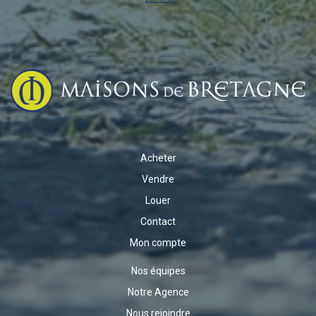
Acheter
Vendre
Louer
Contact
Mon compte
Nos équipes
Notre Agence
Nous rejoindre