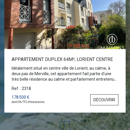
APPARTEMENT DUPLEX 64M², LORIENT CENTRE
Idéalement situé en centre ville de Lorient, au calme, à
deux pas de Merville, cet appartement fait partie d'une
très belle résidence au calme et parfaitement entretenue.
Au 3ème étage avec ascenseur, bénéficiant d'une vue
Ref. : 2318
dégagée ce duplex est distribué comme suit : entrée avec
dégagement, cuisine aménagée et équipée, séjour-salon,
178 500 €
DÉCOUVRIR
wc, rangement. A l'étage : palier, dressing, chambre, salle
dont 5% TTC d'honoraires
de bains. Garage et cave au sous-sol Charge de
copropriété: 178 €uros/ mois
1