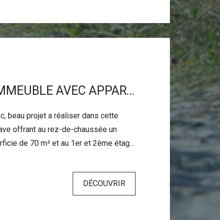
BANNALEC, IMMEUBLE AVEC APPARTEMENT ET COMMERCE
 beau projet a réaliser dans cette
ave offrant au rez-de-chaussée un
 et au 1er et 2ème étage
lex d'une superficie de 115 m² environ
te à rafraîchir sur un terrain de 603m².
DÉCOUVRIR
gout.