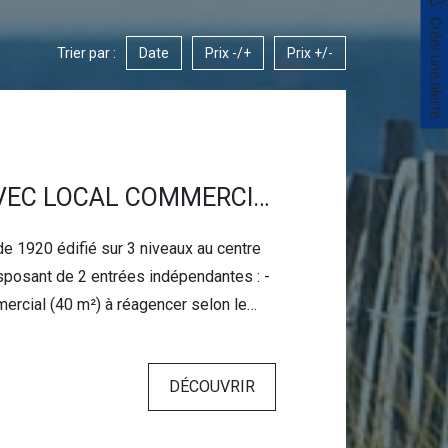
Créer une alerte
Trier par :
Date
Prix -/+
Prix +/-
IMMEUBLE AVEC LOCAL COMMERCIAL ET APPARTEMENT
iveaux au centre
sposant de 2 entrées indépendantes : -
mercial (40 m²) à réagencer selon le
tentiel
uplex T2 de 45 m²
DÉCOUVRIR