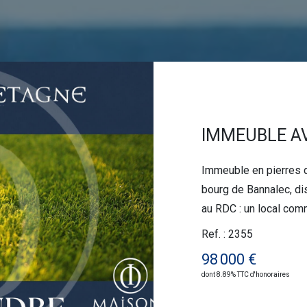
Immeuble en pierres de 1920 édifié sur 3 n
bourg de Bannalec, di
au RDC : un local com
projet à accueillir - étage : appartement avec po
Ref. : 2355
d'aménagement d'un d
98 000 €
dont 8.89% TTC d'honoraires