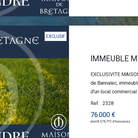
EXCLUSIF
EXCLUSIVITE MAISON
de Bannalec, immeuble
d'un local commercial 
sur dalle béton : trip
Ref. : 2328
m², offrant la possibi
76 000 €
large terrasse. Les entrées sont indépendantes, un garage et
dont 8.57% TTC d'honoraires
un jardin complètent l