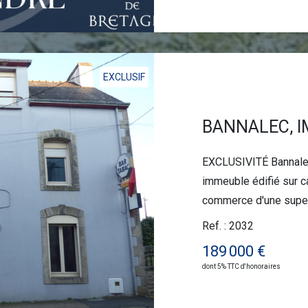
EXCLUSIF
EXCLUSIVITÉ Bannalec,
immeuble édifié sur c
commerce d'une superficie de 70 m²
un appartement en dup
Ref. : 2032
avec entrée indépendan
189 000 €
Raccordé au tout à l'é
dont 5% TTC d'honoraires