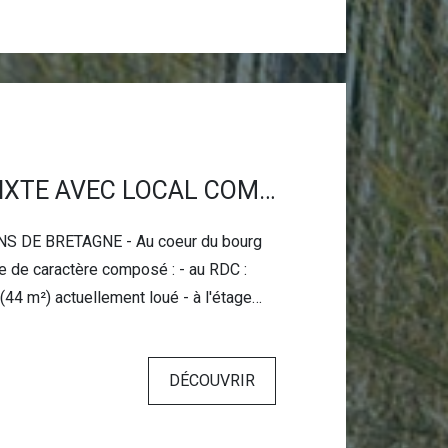
IMMEUBLE MIXTE AVEC LOCAL COMMERCIAL ET APPARTEMENT
S DE BRETAGNE - Au coeur du bourg
 de caractère composé : - au RDC :
(44 m²) actuellement loué - à l'étage
lex à rénover et aménager sur environ 50
lité de créer un T3, avec accès à une
DÉCOUVRIR
'immeuble.