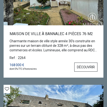
MAISON DE VILLE À BANNALEC 4 PIÈCES 76 M2
Charmante maison de ville style année 30's construite en
pierres sur un terrain clôturé de 328 m², à deux pas des
commerces et écoles. Lumineuse, elle comprend au RDC
une cuisine aménagée ouverte sur une salle à manger, un
Ref. : 2264
accès à la terrasse en bois, un salon doté d'une cheminée,
et d'une salle d'eau avec wc et espace buanderie. L'étage
168 000 €
DÉCOUVRIR
dispose de 2 belles chambres mansardées et d'un bureau.
dont 5% TTC d'honoraires
Un garage, une cave accessible depuis le jardin et un abri
de jardin complètent ce bien. Le chauffage électrique,
l'installation électrique et les menuiseries sont récents.
Assainissement collectif. Quelques travaux de
rafraîchissement valoriseront le charme d'époque de ce
bien. DPE en cours