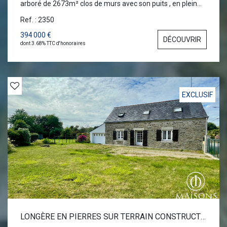
arboré de 2673m² clos de murs avec son puits , en plein
centre-bourg. Aucun vis à vis, chants des oiseaux et
Ref. : 2350
émerveillement au rdv au coeur de Bannalec. Une vaste
entrée vous accueille, donnant sur la pièce centrale de
394 000 €
DÉCOUVRIR
plus de 80 m², le reste est à découvrir...
dont 3.68% TTC d'honoraires
EXCLUSIF
LONGÈRE EN PIERRES SUR TERRAIN CONSTRUCTIBLE