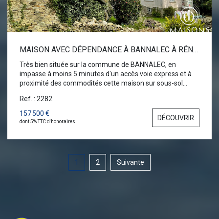
MAISON AVEC DÉPENDANCE À BANNALEC À RÉNOVER
Très bien située sur la commune de BANNALEC, en
impasse à moins 5 minutes d'un accès voie express et à
proximité des commodités cette maison sur sous-sol
complet vous offre une superficie habitable de 85 m² à
Ref. : 2282
aménager au rez de chaussée et sur dalle béton. Une
possibilité de 15 à 20 m² environ supplémentaires à
157 500 €
DÉCOUVRIR
l'étage. L'ensemble de l'intérieur est à créer à vos gouts et
dont 5% TTC d'honoraires
en fonction de vos besoins. Cet ensemble est complété
d'une dépendance en pierres sous bac-acier sur un terrain
de 1491m²
1
2
Suivante