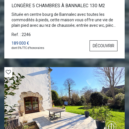
LONGÈRE 5 CHAMBRES À BANNALEC 130 M2
Située en centre bourg de Bannalec avec toutes les
commodités à pieds, cette maison vous offre une vie de
plain pied avec au rez de chaussée; entrée avec wc, pièce
de vie avec cuisine aménagée et équipée, accèsterrasse
Ref. : 2246
donnant sur le jardin, 2 chambres, dont une avec une
ancienne salle d'eau à rénover et chaufferie+rangement
189 000 €
DÉCOUVRIR
(20m²). A l'étage; palier, deux chambres, salle d'eau avec
dont 5% TTC d'honoraires
wc pour une partie. Mezzanine/salon et chambre pour
l'autre partie. Jardin de 653 m² avec allée bitumée,
ouvertures en double vitrage.