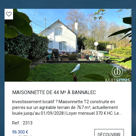
MAISONNETTE DE 44 M² À BANNALEC
Investissement locatif ? Maisonnette T2 construite en
pierres sur un agréable terrain de 767 m², actuellement
louée jusqu'au 01/09/2028 | Loyer mensuel 370 € HC. Le
RDC comprend un entrée, une cuisine indépendante, un
Ref. : 2313
salon. A l'étage, une chambre et une salle de bains avec
wc. Côté prestations, la maison bénéficie d'un chauffage
96 300 €
DÉCOUVRIR