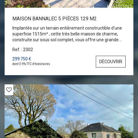
MAISON BANNALEC 5 PIÈCES 129 M2
Implantée sur un terrain entièrement constructible d'une
superficie 1515m² , cette très belle maison de charme,
construite sur sous-sol complet, vous offre une grande
pièce de vie au rez de chaussée avec une cuisine
Ref. : 2302
moderne. Au premier étage, une suite parentale avec
chambre, dressing, salle de bains, wc et un grand bureau
299 750 €
DÉCOUVRIR
pouvant faire office de chambre. Au deuxième étage;
dont 3.9% TTC d'honoraires
l'espace des enfants avec deux chambres, salle d'eau et
wc ainsi qu'une mezzanine. Une situation idéale avec la
proximité des écoles et des services. Raccordée au tout à
l'égout. Chaudière au gaz de ville. Panneaux solaires
apportant un revenu de 1500 €uros/ans par une
production d'électricité revendue.