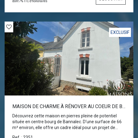
par pompe à chaleur air/eau (2017), de menuiseries en
dont 7% TTC d'honoraires
double vitrage, d'un assainissement individuel conforme,
ainsi qu'un appentis.
EXCLUSIF
MAISON DE CHARME À RÉNOVER AU COEUR DE BANNALEC
Découvrez cette maison en pierres pleine de potentiel
située en centre bourg de Bannalec. D'une surface de 66
m² environ, elle offre un cadre idéal pour un projet de
rénovation à votre goût. Vous serez séduits par son
Ref. : 2351