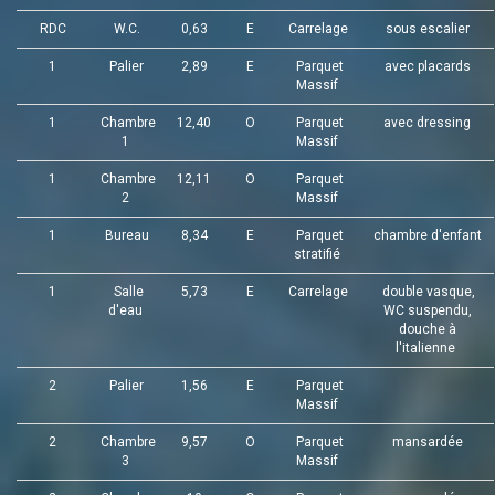
RDC
W.C.
0,63
E
Carrelage
sous escalier
1
Palier
2,89
E
Parquet
avec placards
Massif
1
Chambre
12,40
O
Parquet
avec dressing
1
Massif
1
Chambre
12,11
O
Parquet
2
Massif
1
Bureau
8,34
E
Parquet
chambre d'enfant
stratifié
1
Salle
5,73
E
Carrelage
double vasque,
d'eau
WC suspendu,
douche à
l'italienne
2
Palier
1,56
E
Parquet
Massif
2
Chambre
9,57
O
Parquet
mansardée
3
Massif