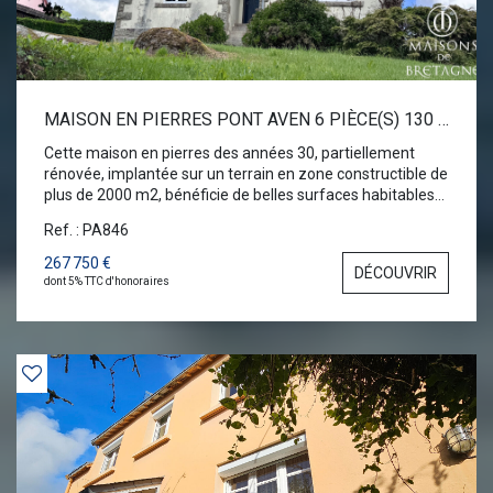
MAISON EN PIERRES PONT AVEN 6 PIÈCE(S) 130 M2
Cette maison en pierres des années 30, partiellement
rénovée, implantée sur un terrain en zone constructible de
plus de 2000 m2, bénéficie de belles surfaces habitables
pour accueillir une vie familiale à l'année. Sur sous-sol
Ref. : PA846
total, la maison présente au rez-de chaussée une grande
cuisine dînatoire, séjour-salon, 3 chambres, salle de bains.
267 750 €
DÉCOUVRIR
Un espace buanderie. A l'étage : pièce à vivre, chambre,
dont 5% TTC d'honoraires
grenier aménageable. Ses dépendances et garage sont
du potentiel pour d'éventuels projets mêlant activités
personnelles ou professionnelles. Puits. Rare sur le
marché. A visiter rapidement ! Les informations sur les
risques auxquels ce bien est exposé sont disponibles sur le
site Géorisques : www.georisques.gouv.fr