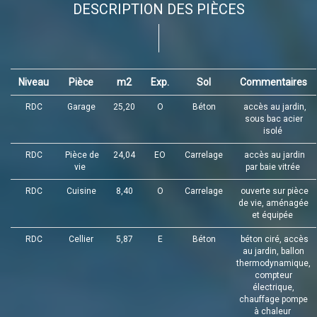
DESCRIPTION DES PIÈCES
Niveau
Pièce
m2
Exp.
Sol
Commentaires
RDC
Garage
25,20
O
Béton
accès au jardin,
sous bac acier
isolé
RDC
Pièce de
24,04
EO
Carrelage
accès au jardin
vie
par baie vitrée
RDC
Cuisine
8,40
O
Carrelage
ouverte sur pièce
de vie, aménagée
et équipée
RDC
Cellier
5,87
E
Béton
béton ciré, accès
au jardin, ballon
thermodynamique,
compteur
électrique,
chauffage pompe
à chaleur