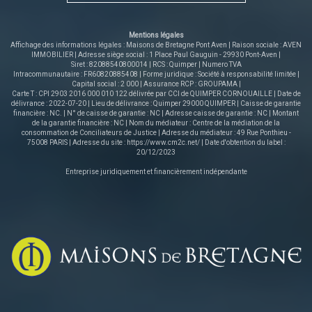
chacune placards et points d'eau, une salle de bains
(baignoire et douche), W.C et un espace parentale avec
penderie et salle d'eau privative. Un carport et une piscine
Mentions légales
(3.7mx8m) viennent compléter cette propriété aux belles
Affichage des informations légales : Maisons de Bretagne Pont Aven | Raison sociale : AVEN
prestations. Les informations sur les risques auxquels ce
IMMOBILIER | Adresse siège social : 1 Place Paul Gauguin - 29930 Pont-Aven |
Siret : 82088540800014 | RCS : Quimper | Numero TVA
bien est exposé sont disponibles sur le site Géorisques :
Intracommunautaire : FR60820885408 | Forme juridique : Société à responsabilité limitée |
www.georisques.gouv.fr
Capital social : 2 000 | Assurance RCP : GROUPAMA |
Carte T : CPI 2903 2016 000 010 122 délivrée par CCI de QUIMPER CORNOUAILLE | Date de
délivrance : 2022-07-20 | Lieu de délivrance : Quimper 29000 QUIMPER | Caisse de garantie
financière : NC. | N° de caisse de garantie : NC | Adresse caisse de garantie : NC | Montant
de la garantie financière : NC | Nom du médiateur : Centre de la médiation de la
consommation de Conciliateurs de Justice | Adresse du médiateur : 49 Rue Ponthieu -
75008 PARIS | Adresse du site :
https://www.cm2c.net/
| Date d'obtention du label :
20/12/2023
Entreprise juridiquement et financièrement indépendante