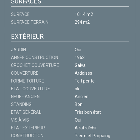
SURFACES
SURFACE
101.4 m2
SURFACE TERRAIN
294 m2
EXTÉRIEUR
JARDIN
Oui
ANNÉE CONSTRUCTION
1963
CROCHET COUVERTURE
Galva
COUVERTURE
Ardoises
FORME TOITURE
Toit pente
ETAT COUVERTURE
ok
NEUF - ANCIEN
Ancien
STANDING
Bon
ETAT GÉNÉRAL
Très bon état
VIS À VIS
Oui
ETAT EXTÉRIEUR
A rafraîchir
CONSTRUCTION
Pierre et Parpaing