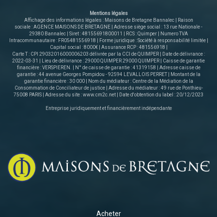
d'une chaufferie, d'un atelier, d'une buanderie et W.C. Le
Mentions légales
jardin, paysager et arboré, agrémenté d'un bassin face à
Affichage des informations légales : Maisons de Bretagne Bannalec | Raison
la terrasse est une réelle valeur ajoutée pour cette
sociale : AGENCE MAISONS DE BRETAGNE | Adresse siège social : 13 rue Nationale -
29380 Bannalec | Siret : 48155691800011 | RCS : Quimper | Numero TVA
propriété familiale, fonctionnelle et dotée de beaux
Intracommunautaire : FR05481556918 | Forme juridique : Société à responsabilité limitée |
volumes... Bénéficiant d'une proximité des plages et des
Capital social : 8000€ | Assurance RCP : 481556918 |
commerces et d'un accès rapide à Lorient, la voie rapide et
Carte T : CPI 29032016000006203 délivrée par la CCI de QUIMPER | Date de délivrance :
2022-03-31 | Lieu de délivrance : 29000 QUIMPER 29000 QUIMPER | Caisse de garantie
à l'aéroport, cette maison sera parfaite pour une
financière : VERSPIEREN. | N° de caisse de garantie : 41319158 | Adresse caisse de
résidence principale. ou secondaire. A visiter rapidement.
garantie : 44 avenue Georges Pompidou - 92594 LEVALLOIS PERRET | Montant de la
Les informations sur les risques auxquels ce bien est
garantie financière : 30 000 | Nom du médiateur : Centre de la Médiation de la
Consommation de Conciliateur de justice | Adresse du médiateur : 49 rue de Ponthieu-
exposé sont disponibles sur le site
75008 PARIS | Adresse du site :
www.cm2c.net
| Date d'obtention du label : 20/12/2023
www.georisques.gouv.fr
Entreprise juridiquement et financièrement indépendante
Acheter