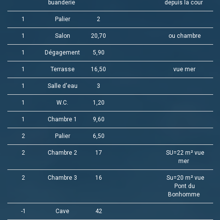
buanderie
depuis la cour
1
Palier
2
1
Salon
20,70
ou chambre
1
Dégagement
5,90
1
Terrasse
16,50
vue mer
1
Salle d'eau
3
1
W.C.
1,20
1
Chambre 1
9,60
2
Palier
6,50
2
Chambre 2
17
SU=22 m² vue
mer
2
Chambre 3
16
Su=20 m² vue
Pont du
Bonhomme
-1
Cave
42