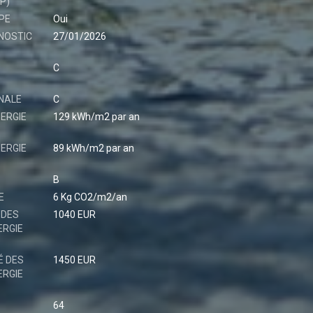
P)
DPE
Oui
NOSTIC
27/01/2026
C
NALE
C
ERGIE
129 kWh/m2 par an
ERGIE
89 kWh/m2 par an
B
E
6 Kg CO2/m2/an
 DES
1040 EUR
ERGIE
É DES
1450 EUR
ERGIE
64