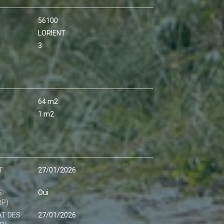
56100
LORIENT
3
64 m2
1 m2
T
27/01/2026
S
Oui
RP)
AT DES
27/01/2026