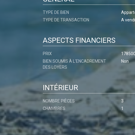
TYPE DE BIEN
Appar
TYPE DE TRANSACTION
A vend
ASPECTS FINANCIERS
PRIX
17850
BIEN SOUMIS À L'ENCADREMENT
Non
DES LOYERS
INTÉRIEUR
NOMBRE PIÈCES
3
CHAMBRES
1