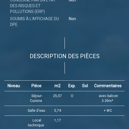
CONCERNÉ PAR UN ETAT
Non
DES RISQUES ET
POLLUTIONS (ERP)
SOUMIS À L'AFFICHAGE DU
Non
DPE
DESCRIPTION DES PIÈCES
Niveau
Pièce
m2
Exp.
Sol
Commentaires
Séjour-
25,07
O
avec balcon
Cuisine
3.30m²
Salle d'eau
5,74
+ WC
Local
1,17
technique