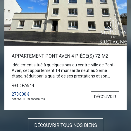
informations sur les risques auxquels ce bien est exposé
sont disponibles sur le site Géorisques :
www.georisques.gouv.fr
APPARTEMENT PONT AVEN 4 PIÈCE(S) 72 M2
Idéalement situé à quelques pas du centre-ville de Pont-
Aven, cet appartement T4 mansardé neuf au 3ème
étage, séduit par la qualité de ses prestations et son
agencement fonctionnel. L'espace de vie s'articule autour
Ref. : PA844
d'une pièce de vie lumineuse, ouverte sur une cuisine avec
cellier à aménager, permettant une personnalisation
273 000 €
DÉCOUVRIR
complète selon vos envies. Trois chambres, une salle de
dont 5% TTC d'honoraires
bains avec douche à l'italienne, petite baignoire et vasque.
Un WC séparé. Cet appartement est complété par une
terrasse, une cave privative, deux places de
stationnement, un atout rare à proximité immédiate du
DÉCOUVRIR TOUS NOS BIENS
centre. Possibilité d'acquérir un garage fermé en