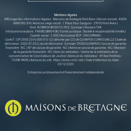
supplément. Idéal en résidence principale comme en
investissement locatif, au coeur d'une commune
emblématique du Finistère Sud. Les informations sur les
Mentions légales
risques auxquels ce bien est exposé sont disponibles sur le
Affichage des informations légales : Maisons de Bretagne Pont Aven | Raison sociale : AVEN
site Géorisques : www.georisques.gouv.fr
IMMOBILIER | Adresse siège social : 1 Place Paul Gauguin - 29930 Pont-Aven |
Siret : 82088540800014 | RCS : Quimper | Numero TVA
Intracommunautaire : FR60820885408 | Forme juridique : Société à responsabilité limitée |
Capital social : 2 000 | Assurance RCP : GROUPAMA |
Carte T : CPI 2903 2016 000 010 122 délivrée par CCI de QUIMPER CORNOUAILLE | Date de
délivrance : 2022-07-20 | Lieu de délivrance : Quimper 29000 QUIMPER | Caisse de garantie
financière : NC. | N° de caisse de garantie : NC | Adresse caisse de garantie : NC | Montant
de la garantie financière : NC | Nom du médiateur : Centre de la médiation de la
consommation de Conciliateurs de Justice | Adresse du médiateur : 49 Rue Ponthieu -
75008 PARIS | Adresse du site :
https://www.cm2c.net/
| Date d'obtention du label :
20/12/2023
Entreprise juridiquement et financièrement indépendante