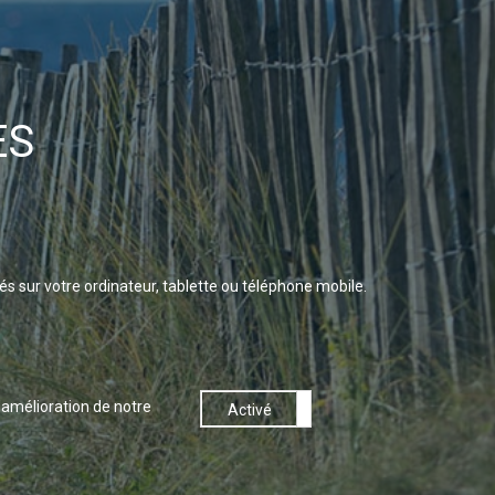
ES
lés sur votre ordinateur, tablette ou téléphone mobile.
'amélioration de notre
Désactivé
Activé